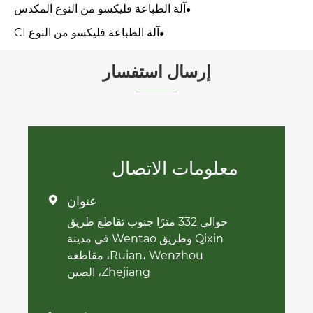
آلة الطباعة فليكسو من النوع المكدس
آلة الطباعة فليكسو من النوع CI
إرسال استفسار
معلومات الاتصال
عنوان

حوالي 332 مترًا جنوب تقاطع طريق
Qixin وطريق Wentao في مدينة
Ruian، Wenzhou، مقاطعة
Zhejiang، الصين