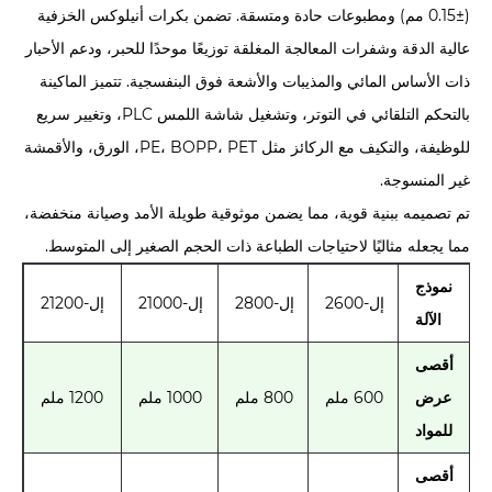
(±0.15 مم) ومطبوعات حادة ومتسقة. تضمن بكرات أنيلوكس الخزفية
عالية الدقة وشفرات المعالجة المغلقة توزيعًا موحدًا للحبر، ودعم الأحبار
ذات الأساس المائي والمذيبات والأشعة فوق البنفسجية. تتميز الماكينة
بالتحكم التلقائي في التوتر، وتشغيل شاشة اللمس PLC، وتغيير سريع
للوظيفة، والتكيف مع الركائز مثل PE، BOPP، PET، الورق، والأقمشة
غير المنسوجة.
تم تصميمه ببنية قوية، مما يضمن موثوقية طويلة الأمد وصيانة منخفضة،
مما يجعله مثاليًا لاحتياجات الطباعة ذات الحجم الصغير إلى المتوسط.
نموذج
إل-2600
إل-2800
إل-21000
إل-21200
الآلة
أقصى
عرض
600 ملم
800 ملم
1000 ملم
1200 ملم
للمواد
أقصى