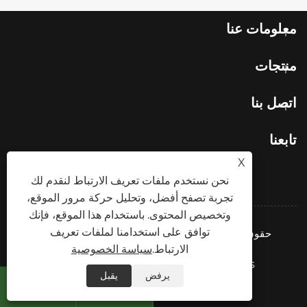
معلومات عنا
منتجات
اتصل بنا
تابعنا
X
نحن نستخدم ملفات تعريف الارتباط لنقدم لك
تجربة تصفح أفضل، وتحليل حركة مرور الموقع،
وتخصيص المحتوى. باستخدام هذا الموقع، فإنك
توافق على استخدامنا لملفات تعريف
حقوق النشر © 2026 شركة Green ohm Intelligent
Equipment Co,Ltd. جميع الحقوق محفوظة.
الارتباط.
سياسة الخصوصية
Links
Sitemap
RSS
XML
سياسة الخصوصية
يرفض
يقبل

