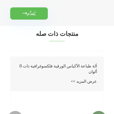
يُقدِّم

منتجات ذات صله