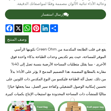
وعالية الأداء ثنائية الألوان مصممة وفقًا لمواصفاتك الدقيقة.
إرسال استفسار
cebook
WhatsApp
X
Pinterest
LinkedIn
Share
وصف المنتج
يقع في قلب الطابعة المكدسة من Green Ohm تكوينها الرأسي
الموفر للمساحة، حيث يتم تكديس وحدات الطباعة بذكاء واحدة فوق
الأخرى - مما يقلل متطلبات المساحة الأرضية بنسبة تصل إلى 40%
مقارنة بالمطابع المضمنة. هذا التصميم المدمج لا يؤثر على الأداء؛ بدلاً
من ذلك، تعمل آلة الطباعة فليكسو من النوع المكدس ذات اللونين على
تحسين إمكانية الوصول التشغيلي وكفاءة سير العمل، مما يجعلها خيارًا
مثاليًا للمنشآت ذات المساحة المحدودة مع استيعاب الإنتاج بكميات كبيرة.