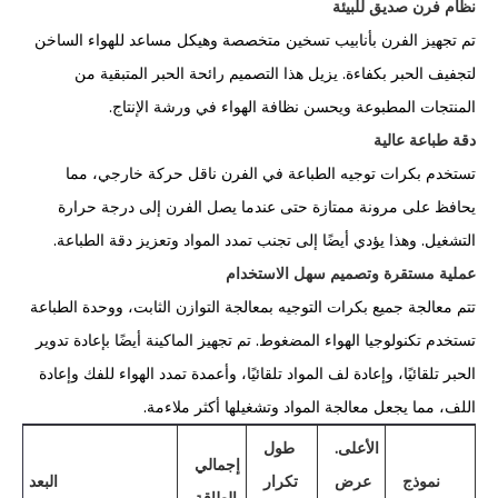
نظام فرن صديق للبيئة
تم تجهيز الفرن بأنابيب تسخين متخصصة وهيكل مساعد للهواء الساخن
لتجفيف الحبر بكفاءة. يزيل هذا التصميم رائحة الحبر المتبقية من
المنتجات المطبوعة ويحسن نظافة الهواء في ورشة الإنتاج.
دقة طباعة عالية
تستخدم بكرات توجيه الطباعة في الفرن ناقل حركة خارجي، مما
يحافظ على مرونة ممتازة حتى عندما يصل الفرن إلى درجة حرارة
التشغيل. وهذا يؤدي أيضًا إلى تجنب تمدد المواد وتعزيز دقة الطباعة.
عملية مستقرة وتصميم سهل الاستخدام
تتم معالجة جميع بكرات التوجيه بمعالجة التوازن الثابت، ووحدة الطباعة
تستخدم تكنولوجيا الهواء المضغوط. تم تجهيز الماكينة أيضًا بإعادة تدوير
الحبر تلقائيًا، وإعادة لف المواد تلقائيًا، وأعمدة تمدد الهواء للفك وإعادة
اللف، مما يجعل معالجة المواد وتشغيلها أكثر ملاءمة.
الأعلى.
طول
إجمالي
نموذج
عرض
تكرار
البعد
الطاقة