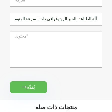
يُقدِّم

منتجات ذات صله