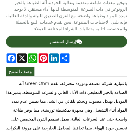
بتوفير معدات طباعة متقدمة وعالية الجودة. آلة الطباعة بالحبر
الروتوغرافي ذات السرعة المتوسطة لديها أداء مستقر، لا يوجد
تمدد للمواد وطباعة واضحة. مع الفرن الصديق للبيئة والدقة العالية،
فإنه يلبي الاحتياجات المتنوعة. نحن نقدم خدمات البيع بالجملة
والمخصصة لتلبية متطلبات الشراء المختلفة للعملاء.
إرسال استفسار
cebook
WhatsApp
X
Pinterest
LinkedIn
Share
وصف المنتج
باعتبارها شركة مصنعة وموردة محترفة، تقدم Green Ohm آلة
الطباعة بالحبر المطبعي ذات الأداء العالي والسرعة المتوسطة. يتميز هذا
الموديل بهيكل مصبوب وتحكم تلقائي في الشد، مما يضمن عدم تمدد
المواد أثناء التشغيل. وهي مجهزة بمكشطة توربينية، مما يوفر طباعة
واضحة حتى عند السرعات العالية. يعمل تصميم الفرن المخصص على
تحسين جودة الهواء، بينما تحافظ المحامل الخارجية على مرونة البكرات.