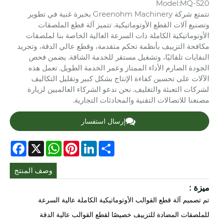
Model:MQ-520
تتمتع شركة Greenohm Machinery بخبرة غنية في تطوير
وتصنيع آلات القطع الأوتوماتيكية. تتميز آلة قطع الملصقات
الأوتوماتيكية الكاملة ذات السرعة العالية الخاصة بنا لملصقات
مكافحة التزييف بأنظمة تحكم متقدمة، وقطع عالي الدقة، وتجريد
النفايات تلقائيًا، وتشغيل مستقر للخدمة الشاقة. يضمن فحص
الجودة الصارم الأداء الممتاز وعمر الخدمة الطويل. تعمل هذه
الآلات على تحسين كفاءة الإنتاج بشكل كبير وتقليل التكاليف
لشركات التعبئة والتغليف. نحن ندعو الشركاء العالميين لزيارة
مصنعنا للاتصالات التقنية والمحادثات التجارية.
إرسال استفسار
cebook
WhatsApp
X
Pinterest
LinkedIn
Share
وصف المنتج
ميزة :
تم تصميم آلة قطع القوالب الأوتوماتيكية الكاملة عالية السرعة
للملصقات المضادة للتزييف خصيصًا لقطع القوالب عالية الدقة