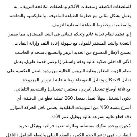
للملصقات اللاصقة وملصقات الأفلام وملصقات مكافحة التزييف. إنه
يعمل بشكل مثالي مع خطوط الطباعة الملفوفة، والفليكسو، والشاشة،
والمطبعية، وخطوط الطباعة المضادة للتزييف.
إنها تعتمد نظام تغذية عائم وتحكم تلقائي في الشد المستدق، مما يضمن
التغذية والشد المستقر للمواد، مع سهولة إعادة اللف وإزالة النفايات.
يضمن الإطار المصنوع من الحديد الزهر والتصنيع باستخدام الحاسب
الآلي الداخلي صلابة عالية ودقة واستقرارًا وعمر خدمة طويل. يعمل
نظام الزيت المغلق وعلبة التروس الخالية من ردود الفعل العكسية على
تقليل الاحتكاك وتقليل الضوضاء ومتانة علبة التروس المزدوجة.
مع ثلاثة أوضاع تشغيل (فردي، مستمر، تشغيلي) والتشحيم التلقائي،
يكون التشغيل سهلاً. تعمل بمعدل 260 عملية قطع في الدقيقة، أي
أسرع بنسبة 50% من الموديلات التقليدية. يضمن ناقل الحركة المؤازر
دقة قطع عالية بسرعة عالية ويطيل عمر الأداة.
مُجهزة بوحدة تفكيك مستقلة، وطاولة تغذية فراغية وهيكل تجريد
النفايات، فهي تدعم الحجم الكبير، والقطع القبلي والقطع الشامل (الناقل