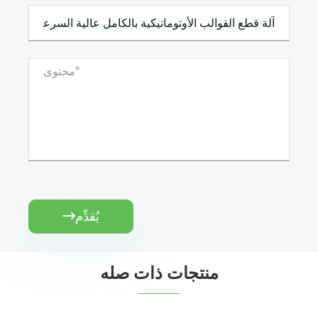
يُقدِّم

منتجات ذات صله