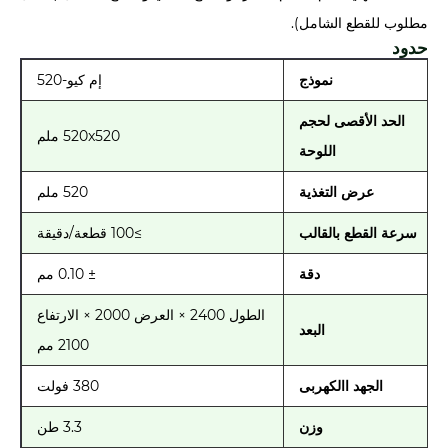
مطلوب للقطع الشامل).
حدود
نموذج
إم كيو-520
الحد الأقصى لحجم
520x520 ملم
اللوحة
عرض التغذية
520 ملم
سرعة القطع بالقالب
≥100 قطعة/دقيقة
دقة
± 0.10 مم
الطول 2400 × العرض 2000 × الارتفاع
البعد
2100 مم
الجهد االكهربى
380 فولت
وزن
3.3 طن