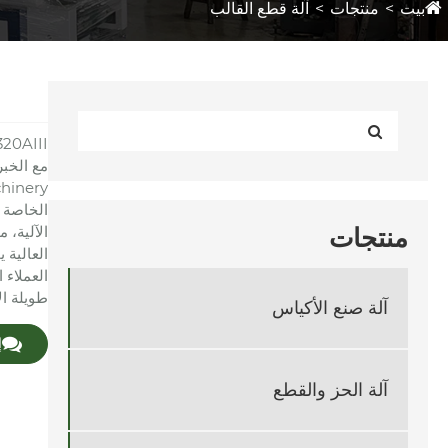
بيت
منتجات
آلة قطع القالب
20AIII
الخاصة ب
الآلية، 
منتجات
العالية 
العملاء 
طويلة ال
آلة صنع الأكياس
إ
آلة الحز والقطع