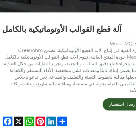
آلة قطع القوالب الأوتوماتيكية بالكامل
Model:MQ-3
مع الخبرة الغنية في إنتاج آلات القطع الأوتوماتيكية، تضمن Greenohm
Machinery جودة المنتج العالية. تقوم آلات قطع القوالب الأوتوماتيكية بالكامل
نا بإجراء قطع دقيق للقالب، والتجعيد، وتجريد النفايات من خلال التغذية
مما يضمن إنتاجًا ثابتًا ومعدلات فشل منخفضة. الأداء المستقر والكفاءة
يجعلها مثالية لخطوط التعبئة والتغليف والطباعة. نحن ندعو بإخلاص
العالميين للقيام بجولة في مصنعنا، ومناقشة المشاريع، وبناء شراكات
أمد.
رسال استفسار
ebook
WhatsApp
X
Pinterest
LinkedIn
Share