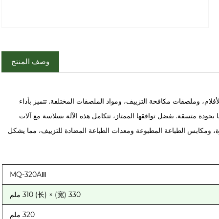
وصف المنتج
لام، وملصقات مكافحة التزييف، ومواد الملصقات المختلفة. تتميز بأداء
ا بجودة متسقة. بفضل توافقها الممتاز، تتكامل هذه الآلة بسلاسة مع آلات
ة، ومكابس الطباعة المطبوعة ومعدات الطباعة المضادة للتزييف، مما يشكل
MQ-320AⅢ
330 (宽) × 310 (长) ملم
320 ملم