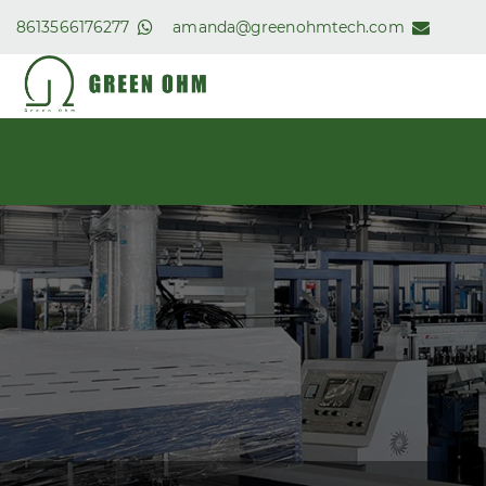
8613566176277
amanda@greenohmtech.com