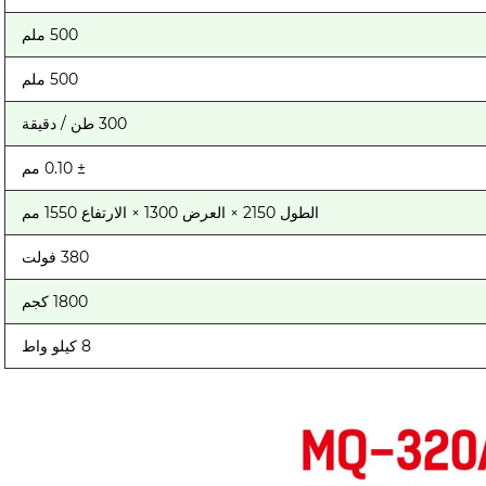
500 ملم
500 ملم
300 طن / دقيقة
± 0.10 مم
الطول 2150 × العرض 1300 × الارتفاع 1550 مم
380 فولت
1800 كجم
8 كيلو واط